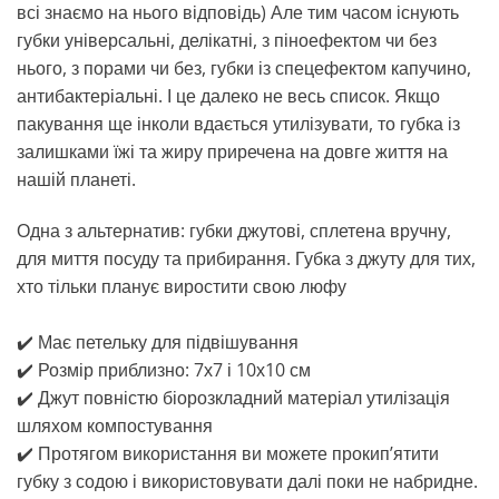
всі знаємо на нього відповідь) Але тим часом існують
губки універсальні, делікатні, з піноефектом чи без
нього, з порами чи без, губки із спецефектом капучино,
антибактеріальні. І це далеко не весь список. Якщо
пакування ще інколи вдається утилізувати, то губка із
залишками їжі та жиру приречена на довге життя на
нашій планеті.
Одна з альтернатив: губки джутові, сплетена вручну,
для миття посуду та прибирання. Губка з джуту для тих,
хто тільки планує виростити свою люфу
⠀
✔️ ️Має петельку для підвішування
✔️ Розмір приблизно: 7х7 і 10х10 см
✔️ Джут повністю біорозкладний матеріал утилізація
шляхом компостування
✔️ Протягом використання ви можете прокип’ятити
губку з содою і використовувати далі поки не набридне.