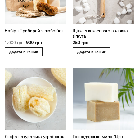
Щітка з кокосового волокна
Набір «Прибирай з любов‘ю»
зігнута
Original
Current
1,000
грн
900
грн
250
грн
price
price
was:
is:
Додати в кошик
Додати в кошик
1,000 грн.
900 грн.
Люфа натуральна українська
Господарське мило “Цвіт