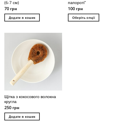
(6-7 см)
папороті”
70
грн
100
грн
Додати в кошик
Оберіть опції
Цей
товар
має
кілька
варіантів.
Параметри
можна
вибрати
на
сторінці
товару
Щітка з кокосового волокна
кругла
250
грн
Додати в кошик