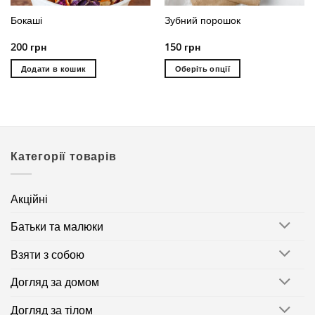
Бокаші
Зубний порошок
200
грн
150
грн
Додати в кошик
Оберіть опції
Цей
товар
має
кілька
варіантів.
Категорії товарів
Параметри
можна
вибрати
Акційні
на
сторінці
Батьки та малюки
товару
Взяти з собою
Догляд за домом
Догляд за тілом